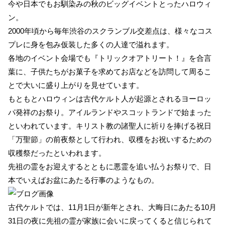
今や日本でもお馴染みの秋のビッグイベントとったハロウィ
ン。
2000年頃から毎年渋谷のスクランブル交差点は、様々なコス
プレに身を包み仮装した多くの人達で溢れます。
各地のイベント会場でも『トリックオアトリート！』を合言
葉に、子供たちがお菓子を求めてお店などを訪問して周るこ
とで大いに盛り上がりを見せています。
もともとハロウィンは古代ケルト人が起源とされるヨーロッ
パ発祥のお祭り。アイルランドやスコットランドで始まった
といわれています。キリスト教の諸聖人に祈りを捧げる祝日
「万聖節」の前夜祭として行われ、収穫をお祝いするための
収穫祭だったといわれます。
先祖の霊をお迎えするとともに悪霊を追い払うお祭りで、日
本でいえばお盆にあたる行事のようなもの。
古代ケルトでは、11月1日が新年とされ、大晦日にあたる10月
31日の夜に先祖の霊が家族に会いに戻ってくると信じられて