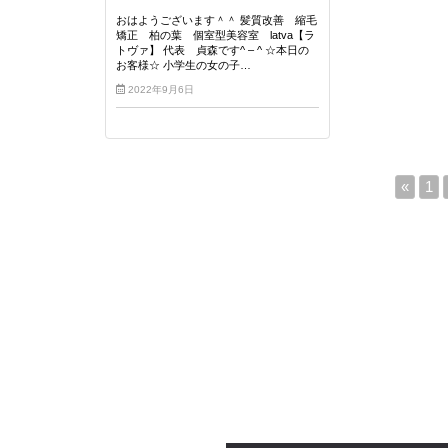
おはようございます＾＾ 髪質改善 縮毛
矯正 柏の葉 個室型美容室 latva【ラ
トヴァ】 代表 貞森です^ – ^ ☆本日の
お客様☆ 小学生の女の子…
2022年9月6日
«
1