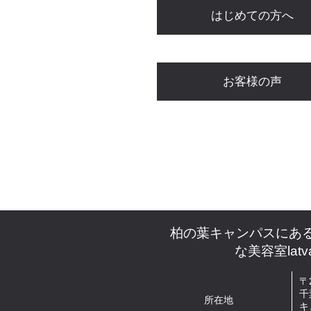
はじめての方へ
お客様の声
柏の葉キャンパスにあ
な美容室lat
〒2
千
所在地
キ